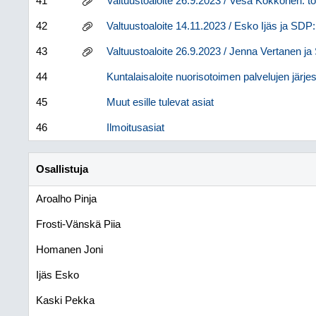
41
Valtuustoaloite 26.9.2023 / Vesa Kokkonen: t
42
Valtuustoaloite 14.11.2023 / Esko Ijäs ja SDP:n
43
Valtuustoaloite 26.9.2023 / Jenna Vertanen ja
44
Kuntalaisaloite nuorisotoimen palvelujen järj
45
Muut esille tulevat asiat
46
Ilmoitusasiat
Osallistuja
Aroalho Pinja
Frosti-Vänskä Piia
Homanen Joni
Ijäs Esko
Kaski Pekka