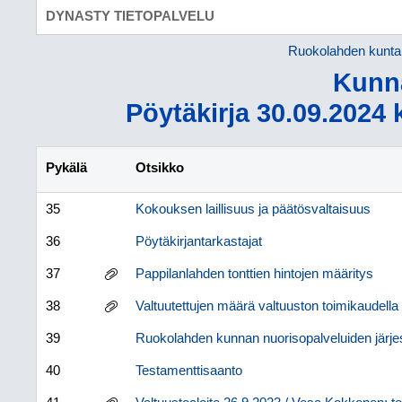
DYNASTY TIETOPALVELU
Ruokolahden kunta
Kunn
Pöytäkirja 30.09.2024 k
Pykälä
Otsikko
35
Kokouksen laillisuus ja päätösvaltaisuus
36
Pöytäkirjantarkastajat
37
Pappilanlahden tonttien hintojen määritys
38
Valtuutettujen määrä valtuuston toimikaudell
39
Ruokolahden kunnan nuorisopalveluiden järje
40
Testamenttisaanto