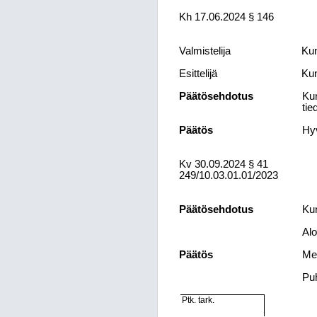
Kh 17.06.2024 § 146
Valmistelija
Kun
Esittelijä
Ku
Päätösehdotus
Kun
tie
Päätös
Hyv
Kv
30.09.2024
§ 41
249/10.03.01.01/2023
Päätösehdotus
Kun
Alo
Päätös
Mer
Puh
Ptk. tark.