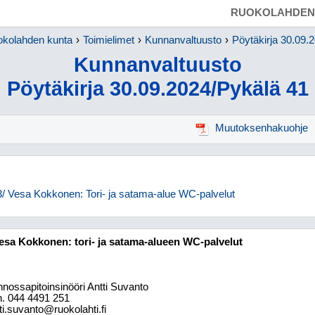
RUOKOLAHDEN
kolahden kunta
Toimielimet
Kunnanvaltuusto
Pöytäkirja 30.09.
Kunnanvaltuusto
Pöytäkirja 30.09.2024/Pykälä 41
Muutoksenhakuohje
23/ Vesa Kokkonen: Tori- ja satama-alue WC-palvelut
 Vesa Kokkonen: tori- ja satama-alueen WC-palvelut
nossapitoinsinööri Antti Suvanto
h. 044 4491 251
ti.suvanto@ruokolahti.fi