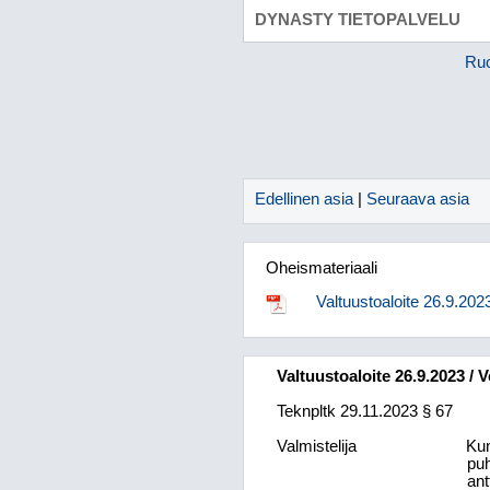
DYNASTY TIETOPALVELU
Ruo
Edellinen asia
|
Seuraava asia
Oheismateriaali
Valtuustoaloite 26.9.20
Valtuustoaloite 26.9.2023 /
Teknpltk 29.11.2023 § 67
Valmistelija
Kun
pu
ant