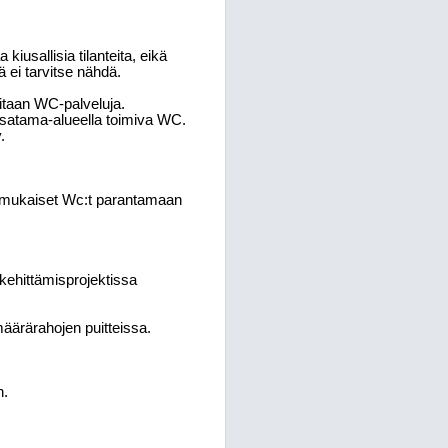
kiusallisia tilanteita, eikä
ä ei tarvitse nähdä.
taan WC-palveluja.
 satama-alueella toimiva WC.
.
sianmukaiset Wc:t parantamaan
kehittämisprojektissa
äärärahojen puitteissa.
n.