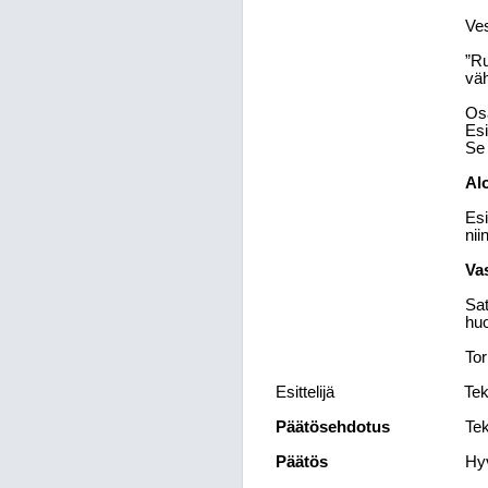
Ves
”Ru
väh
Osa
Esi
Se 
Alo
Esi
nii
Va
Sat
huo
Tor
Esittelijä
Tek
Päätösehdotus
Tek
Päätös
Hyv