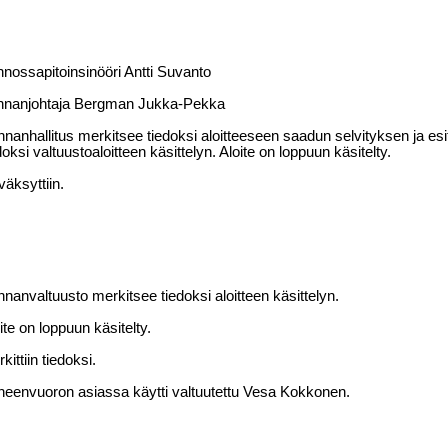
nossapitoinsinööri Antti Suvanto
nnanjohtaja Bergman Jukka-Pekka
nanhallitus merkitsee tiedoksi aloitteeseen saadun selvityksen ja esit
doksi valtuustoaloitteen käsittelyn. Aloite on loppuun käsitelty.
äksyttiin.
nanvaltuusto merkitsee tiedoksi aloitteen käsittelyn.
ite on loppuun käsitelty.
kittiin tiedoksi.
eenvuoron asiassa käytti valtuutettu Vesa Kokkonen.