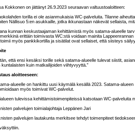
a Kokkonen on jättänyt 26.9.2023 seuraavan valtuustoaloitteen:
okolahden torilla ei ole asianmukaisia WC-palveluita. Tilanne aiheuttaa 
iten Nällisuo 5:en asukkaille, jotka ikkunastaan näkevät sellaista, mit
na kunnan keskustaajaman kehittämistä myös satama-alueelle tarvi
merkkinä erittäin toimivasta WC:stä voidaan mainita Lappeenrannan
toimii myös pankkikortilla ja sisätilat ovat sellaiset, että siisteys säilyy
ite
tän, että ensi kesäksi torille sekä satama-alueelle tulevat siistit, a
n kuntalaisten kuin matkailijoiden viihtyvyyttä.”
staus aloitteeseen:
ama-alueelle on hankittu uusi käymälä kesällä 2023. Satama-alueen 
mioidaan myös toimivat WC-palvelut.
ialueen tulevissa kehittämistoimenpiteissä katsotaan WC-palveluita m
nisten palvelujen toimialajohtaja Leppänen Jari
nisten palvelujen lautakunta merkitsee tehdyt toimenpiteet tiedoksee
äksyttiin.