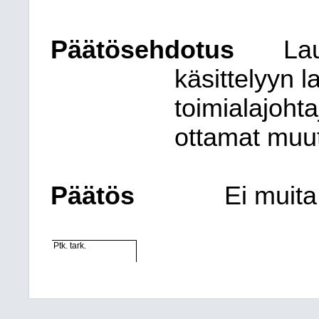
Päätösehdotus
Lau
käsittelyyn 
toimialajohta
ottamat muut
Päätös
Ei muita 
Ptk. tark.